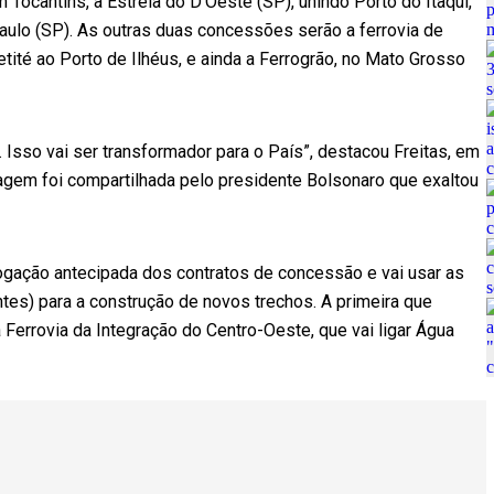
em Tocantins, à Estrela do D’Oeste (SP), unindo Porto do Itaqui,
ulo (SP). As outras duas concessões serão a ferrovia de
etité ao Porto de Ilhéus, e ainda a Ferrogrão, no Mato Grosso
 Isso vai ser transformador para o País”, destacou Freitas, em
sagem foi compartilhada pelo presidente Bolsonaro que exaltou
rogação antecipada dos contratos de concessão e vai usar as
antes) para a construção de novos trechos. A primeira que
a Ferrovia da Integração do Centro-Oeste, que vai ligar Água