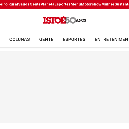
eiro Rural
Saúde
Gente
Planeta
Esportes
Menu
Motorshow
Mulher
Sustent
COLUNAS
GENTE
ESPORTES
ENTRETENIMEN