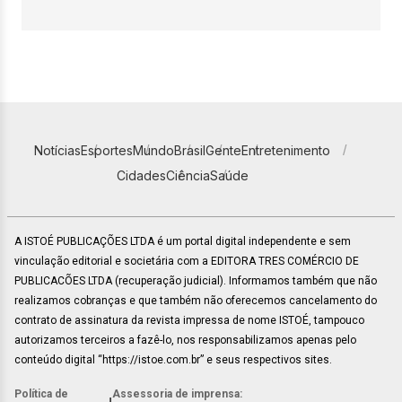
Notícias
Esportes
Mundo
Brasil
Gente
Entretenimento
Cidades
Ciência
Saúde
A ISTOÉ PUBLICAÇÕES LTDA é um portal digital independente e sem
vinculação editorial e societária com a EDITORA TRES COMÉRCIO DE
PUBLICACÕES LTDA (recuperação judicial). Informamos também que não
realizamos cobranças e que também não oferecemos cancelamento do
contrato de assinatura da revista impressa de nome ISTOÉ, tampouco
autorizamos terceiros a fazê-lo, nos responsabilizamos apenas pelo
conteúdo digital “https://istoe.com.br” e seus respectivos sites.
Política de
Assessoria de imprensa: