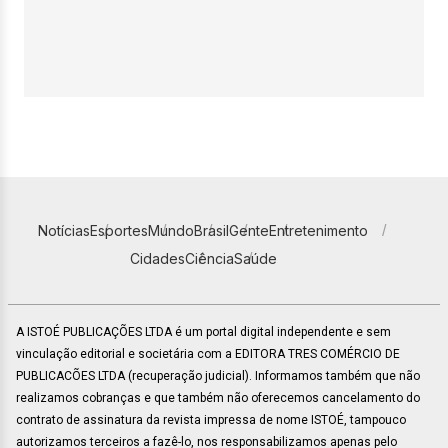
Notícias
Esportes
Mundo
Brasil
Gente
Entretenimento
Cidades
Ciência
Saúde
A ISTOÉ PUBLICAÇÕES LTDA é um portal digital independente e sem
vinculação editorial e societária com a EDITORA TRES COMÉRCIO DE
PUBLICACÕES LTDA (recuperação judicial). Informamos também que não
realizamos cobranças e que também não oferecemos cancelamento do
contrato de assinatura da revista impressa de nome ISTOÉ, tampouco
autorizamos terceiros a fazê-lo, nos responsabilizamos apenas pelo