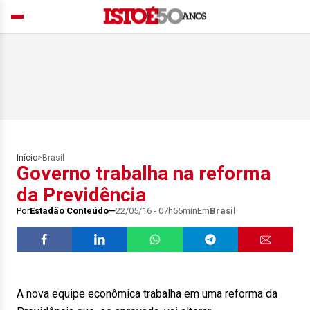
Início
>
Brasil
Governo trabalha na reforma
da Previdência
Por
Estadão Conteúdo
22/05/16 - 07h55min
Em
Brasil
A nova equipe econômica trabalha em uma reforma da