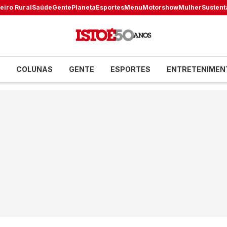
eiro Rural
Saúde
Gente
Planeta
Esportes
Menu
Motorshow
Mulher
Sustent
COLUNAS
GENTE
ESPORTES
ENTRETENIMEN