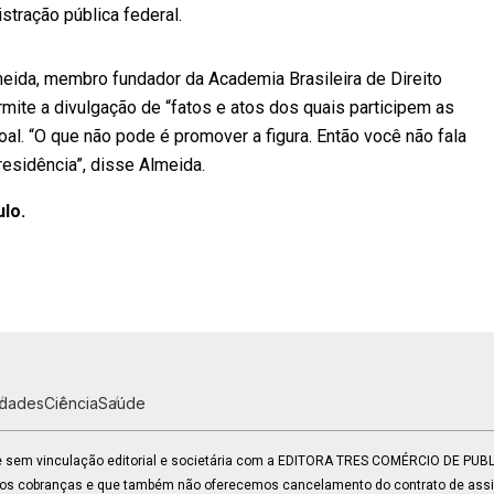
stração pública federal.
meida, membro fundador da Academia Brasileira de Direito
ermite a divulgação de “fatos e atos dos quais participem as
l. “O que não pode é promover a figura. Então você não fala
residência”, disse Almeida.
ulo.
idades
Ciência
Saúde
 e sem vinculação editorial e societária com a EDITORA TRES COMÉRCIO DE PU
mos cobranças e que também não oferecemos cancelamento do contrato de assin