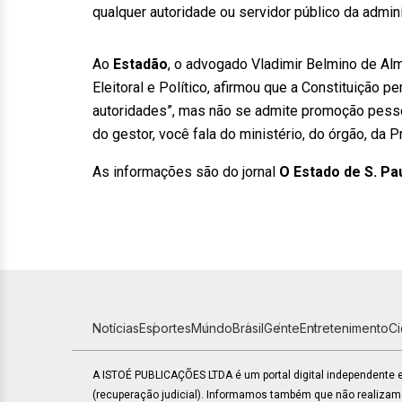
qualquer autoridade ou servidor público da admini
Ao
Estadão
, o advogado Vladimir Belmino de Al
Eleitoral e Político, afirmou que a Constituição p
autoridades”, mas não se admite promoção pessoa
do gestor, você fala do ministério, do órgão, da P
As informações são do jornal
O Estado de S. Pa
Notícias
Esportes
Mundo
Brasil
Gente
Entretenimento
C
A ISTOÉ PUBLICAÇÕES LTDA é um portal digital independente
(recuperação judicial). Informamos também que não realiza