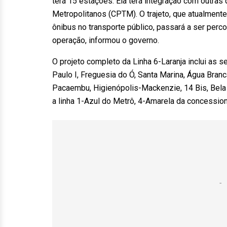
ter
á 15 estações. Ela
ter
á integração com outras 
Metropolitanos (CPTM). O trajeto, que atualment
ônibus no transporte público, passará a ser per
operação, informou o governo.
O projeto completo da Linha 6-Laranja inclui as s
Paulo I, Freguesia do Ó, Santa Marina, Água Bran
Pacaembu, Higienópolis-Mackenzie, 14 Bis, Bela V
a linha 1-Azul do Metrô, 4-Amarela da concessio