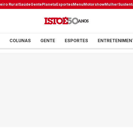
eiro Rural
Saúde
Gente
Planeta
Esportes
Menu
Motorshow
Mulher
Sustent
COLUNAS
GENTE
ESPORTES
ENTRETENIMEN