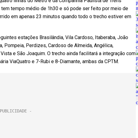
quatro linhas do Metrô e da Companhia Paulista de Trens
e tem tempo médio de 1h30 e só pode ser feito por meio de
corrido em apenas 23 minutos quando todo o trecho estiver em
eguintes estações Brasilândia, Vila Cardoso, Itaberaba, João
ca, Pompeia, Perdizes, Cardoso de Almeida, Angélica,
ista e São Joaquim. O trecho ainda facilitará a integração com
nária ViaQuatro e 7-Rubi e 8-Diamante, ambas da CPTM.