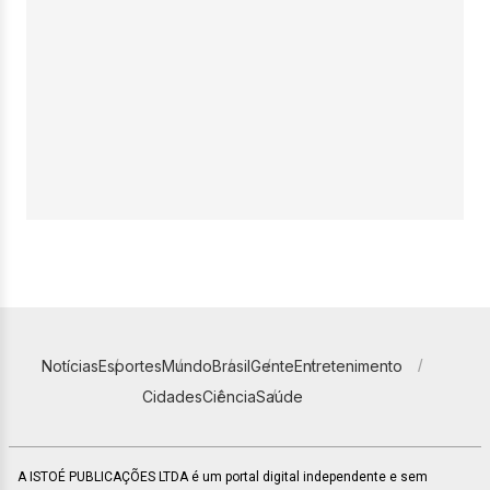
Notícias
Esportes
Mundo
Brasil
Gente
Entretenimento
Cidades
Ciência
Saúde
A ISTOÉ PUBLICAÇÕES LTDA é um portal digital independente e sem