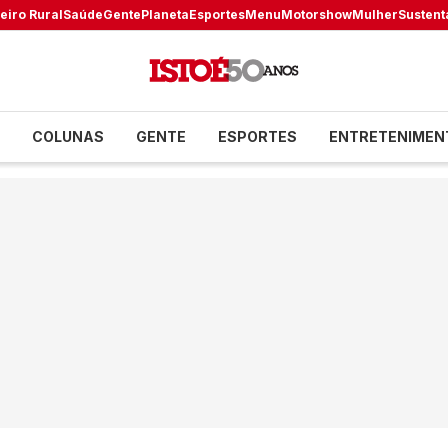
eiro Rural
Saúde
Gente
Planeta
Esportes
Menu
Motorshow
Mulher
Sustent
COLUNAS
GENTE
ESPORTES
ENTRETENIMEN