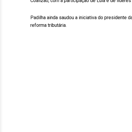
Coalizão, com a participação de Lula e de líderes 
Padilha ainda saudou a iniciativa do presidente d
reforma tributária.