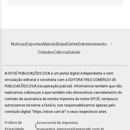
Notícias
Esportes
Mundo
Brasil
Gente
Entretenimento
Cidades
Ciência
Saúde
A ISTOÉ PUBLICAÇÕES LTDA é um portal digital independente e sem
vinculação editorial e societária com a EDITORA TRES COMÉRCIO DE
PUBLICACÕES LTDA (recuperação judicial). Informamos também que não
realizamos cobranças e que também não oferecemos cancelamento do
contrato de assinatura da revista impressa de nome ISTOÉ, tampouco
autorizamos terceiros a fazê-lo, nos responsabilizamos apenas pelo
conteúdo digital “https://istoe.com.br” e seus respectivos sites.
Política de
Assessoria de imprensa:
|
Privacidade
grupoentre.imprensa@agenciafr.com.br