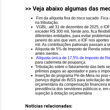
>> Veja abaixo algumas das me
Fim da alíquota fixa do risco sacado. Fica
na tributação.
VGBL: até 31 de dezembro de 2025, o IOF n
exceder R$ 300 mil. Neste ano, fica flexibi
diferentes entidades, para evitar problema
janeiro do ano que vem, o IOF nos aportes
mil. As contribuições patronais passam a s
Alíquota de 5% de Imposto de Renda sobre
antes isentos.
Alíquota única de 17,5% de Imposto de Re
para caderneta de poupança.
Tributação sobre o faturamento das bets 
prêmios pagos ao apostador e para o imp
Inserção do programa Pé-de-Meia no piso 
(serviço digital do INSS para solicitação d
orçamentária da compensação financeira e
previdência dos servidores públicos e, em 
sujeição à dotação orçamentária
Notícias relacionadas: