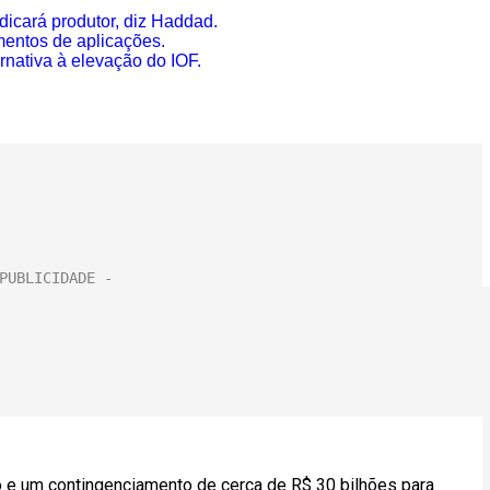
udicará produtor, diz Haddad.
entos de aplicações.
rnativa à elevação do IOF.
io e um contingenciamento de cerca de R$ 30 bilhões para