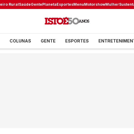
eiro Rural
Saúde
Gente
Planeta
Esportes
Menu
Motorshow
Mulher
Sustent
COLUNAS
GENTE
ESPORTES
ENTRETENIMEN