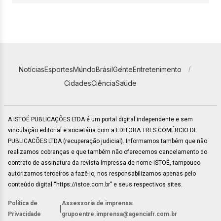
Notícias
Esportes
Mundo
Brasil
Gente
Entretenimento
Cidades
Ciência
Saúde
A ISTOÉ PUBLICAÇÕES LTDA é um portal digital independente e sem
vinculação editorial e societária com a EDITORA TRES COMÉRCIO DE
PUBLICACÕES LTDA (recuperação judicial). Informamos também que não
realizamos cobranças e que também não oferecemos cancelamento do
contrato de assinatura da revista impressa de nome ISTOÉ, tampouco
autorizamos terceiros a fazê-lo, nos responsabilizamos apenas pelo
conteúdo digital “https://istoe.com.br” e seus respectivos sites.
Política de
Assessoria de imprensa:
|
Privacidade
grupoentre.imprensa@agenciafr.com.br