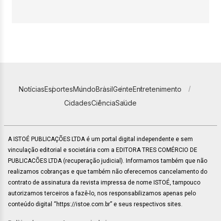
Notícias
Esportes
Mundo
Brasil
Gente
Entretenimento
Cidades
Ciência
Saúde
A ISTOÉ PUBLICAÇÕES LTDA é um portal digital independente e sem
vinculação editorial e societária com a EDITORA TRES COMÉRCIO DE
PUBLICACÕES LTDA (recuperação judicial). Informamos também que não
realizamos cobranças e que também não oferecemos cancelamento do
contrato de assinatura da revista impressa de nome ISTOÉ, tampouco
autorizamos terceiros a fazê-lo, nos responsabilizamos apenas pelo
conteúdo digital “https://istoe.com.br” e seus respectivos sites.