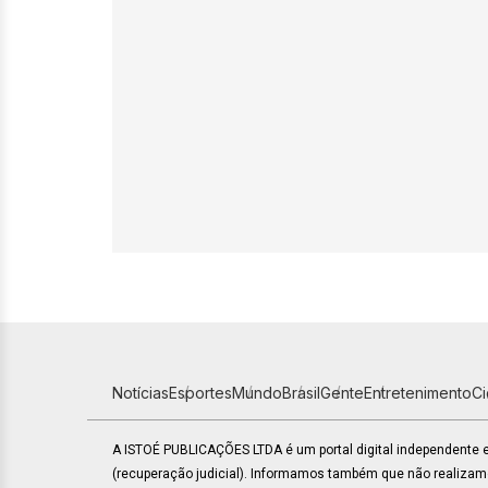
Notícias
Esportes
Mundo
Brasil
Gente
Entretenimento
C
A ISTOÉ PUBLICAÇÕES LTDA é um portal digital independente
(recuperação judicial). Informamos também que não realiza