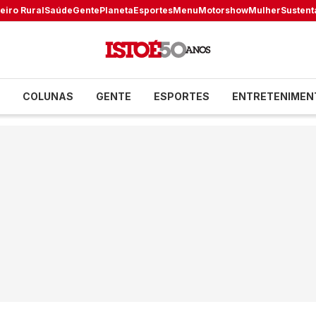
eiro Rural
Saúde
Gente
Planeta
Esportes
Menu
Motorshow
Mulher
Sustent
COLUNAS
GENTE
ESPORTES
ENTRETENIMEN