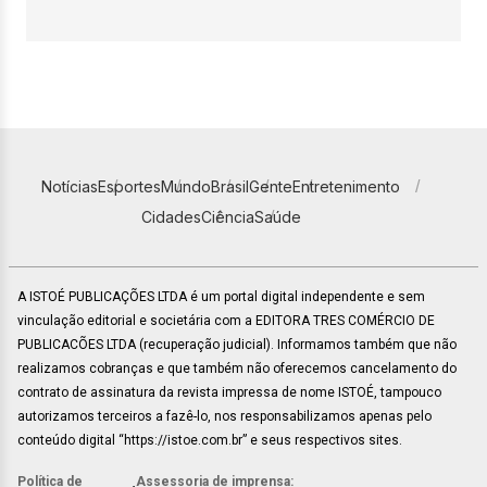
Notícias
Esportes
Mundo
Brasil
Gente
Entretenimento
Cidades
Ciência
Saúde
A ISTOÉ PUBLICAÇÕES LTDA é um portal digital independente e sem
vinculação editorial e societária com a EDITORA TRES COMÉRCIO DE
PUBLICACÕES LTDA (recuperação judicial). Informamos também que não
realizamos cobranças e que também não oferecemos cancelamento do
contrato de assinatura da revista impressa de nome ISTOÉ, tampouco
autorizamos terceiros a fazê-lo, nos responsabilizamos apenas pelo
conteúdo digital “https://istoe.com.br” e seus respectivos sites.
Política de
Assessoria de imprensa: