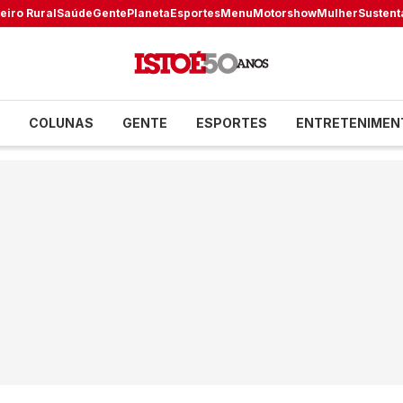
eiro Rural
Saúde
Gente
Planeta
Esportes
Menu
Motorshow
Mulher
Sustent
COLUNAS
GENTE
ESPORTES
ENTRETENIMEN