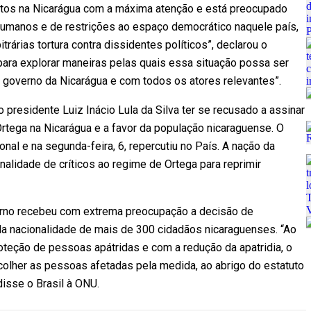
ntos na Nicarágua com a máxima atenção e está preocupado
humanos e de restrições ao espaço democrático naquele país,
rárias tortura contra dissidentes políticos”, declarou o
to para explorar maneiras pelas quais essa situação possa ser
 governo da Nicarágua e com todos os atores relevantes”.
 presidente Luiz Inácio Lula da Silva ter se recusado a assinar
rtega na Nicarágua e a favor da população nicaraguense. O
nal e na segunda-feira, 6, repercutiu no País. A nação da
nalidade de críticos ao regime de Ortega para reprimir
verno recebeu com extrema preocupação a decisão de
da nacionalidade de mais de 300 cidadãos nicaraguenses. “Ao
teção de pessoas apátridas e com a redução da apatridia, o
colher as pessoas afetadas pela medida, ao abrigo do estatuto
disse o Brasil à ONU.