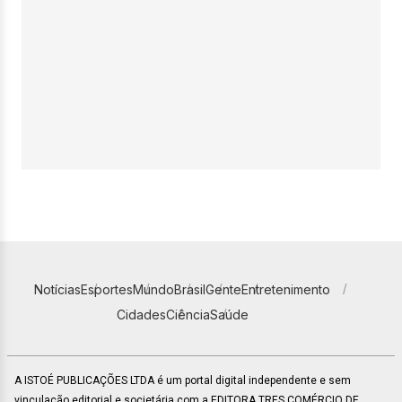
Notícias
Esportes
Mundo
Brasil
Gente
Entretenimento
Cidades
Ciência
Saúde
A ISTOÉ PUBLICAÇÕES LTDA é um portal digital independente e sem
vinculação editorial e societária com a EDITORA TRES COMÉRCIO DE