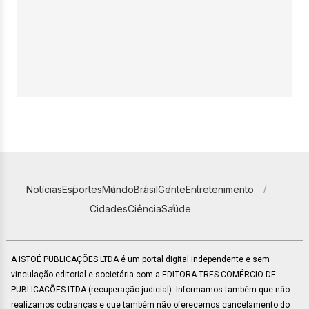
Notícias
Esportes
Mundo
Brasil
Gente
Entretenimento
Cidades
Ciência
Saúde
A ISTOÉ PUBLICAÇÕES LTDA é um portal digital independente e sem
vinculação editorial e societária com a EDITORA TRES COMÉRCIO DE
PUBLICACÕES LTDA (recuperação judicial). Informamos também que não
realizamos cobranças e que também não oferecemos cancelamento do