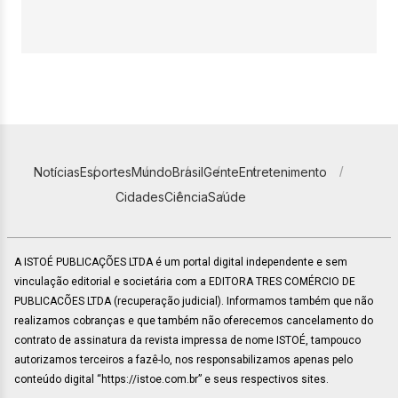
Notícias
Esportes
Mundo
Brasil
Gente
Entretenimento
Cidades
Ciência
Saúde
A ISTOÉ PUBLICAÇÕES LTDA é um portal digital independente e sem
vinculação editorial e societária com a EDITORA TRES COMÉRCIO DE
PUBLICACÕES LTDA (recuperação judicial). Informamos também que não
realizamos cobranças e que também não oferecemos cancelamento do
contrato de assinatura da revista impressa de nome ISTOÉ, tampouco
autorizamos terceiros a fazê-lo, nos responsabilizamos apenas pelo
conteúdo digital “https://istoe.com.br” e seus respectivos sites.