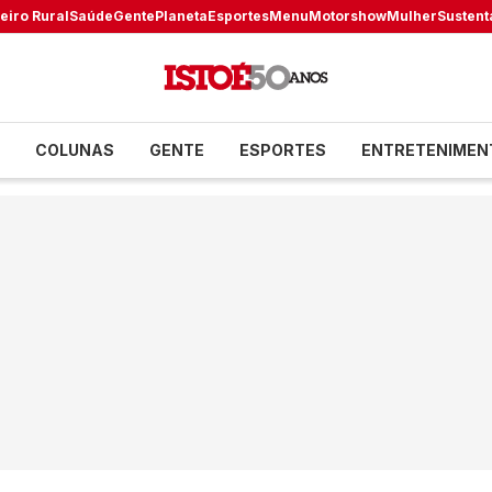
eiro Rural
Saúde
Gente
Planeta
Esportes
Menu
Motorshow
Mulher
Sustent
COLUNAS
GENTE
ESPORTES
ENTRETENIMEN