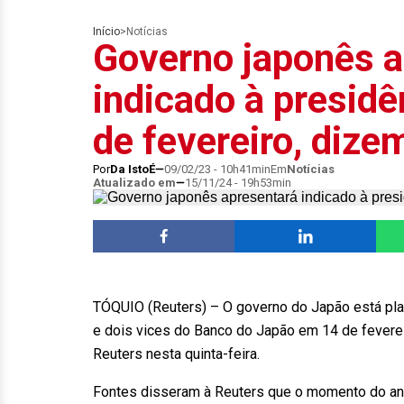
Início
>
Notícias
Governo japonês a
indicado à presid
de fevereiro, dize
Por
Da IstoÉ
09/02/23 - 10h41min
Em
Notícias
Atualizado em
15/11/24 - 19h53min
TÓQUIO (Reuters) – O governo do Japão está pla
e dois vices do Banco do Japão em 14 de feverei
Reuters nesta quinta-feira.
Fontes disseram à Reuters que o momento do anú