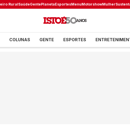
eiro Rural
Saúde
Gente
Planeta
Esportes
Menu
Motorshow
Mulher
Sustent
COLUNAS
GENTE
ESPORTES
ENTRETENIMEN