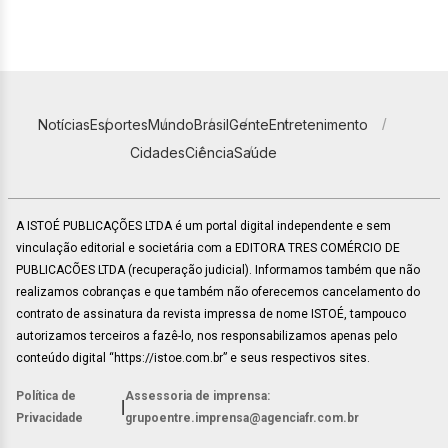
Notícias
Esportes
Mundo
Brasil
Gente
Entretenimento
Cidades
Ciência
Saúde
A ISTOÉ PUBLICAÇÕES LTDA é um portal digital independente e sem
vinculação editorial e societária com a EDITORA TRES COMÉRCIO DE
PUBLICACÕES LTDA (recuperação judicial). Informamos também que não
realizamos cobranças e que também não oferecemos cancelamento do
contrato de assinatura da revista impressa de nome ISTOÉ, tampouco
autorizamos terceiros a fazê-lo, nos responsabilizamos apenas pelo
conteúdo digital “https://istoe.com.br” e seus respectivos sites.
Política de
Assessoria de imprensa:
|
Privacidade
grupoentre.imprensa@agenciafr.com.br