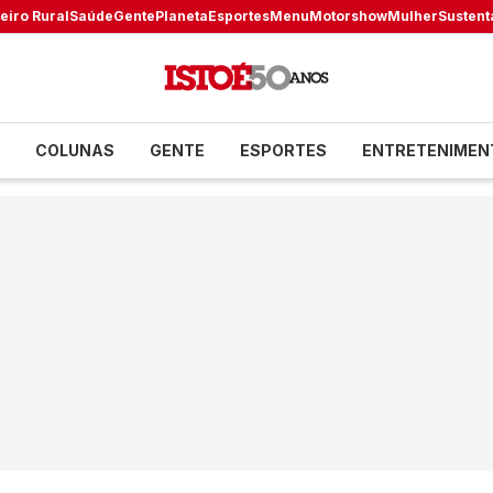
eiro Rural
Saúde
Gente
Planeta
Esportes
Menu
Motorshow
Mulher
Sustent
COLUNAS
GENTE
ESPORTES
ENTRETENIMEN