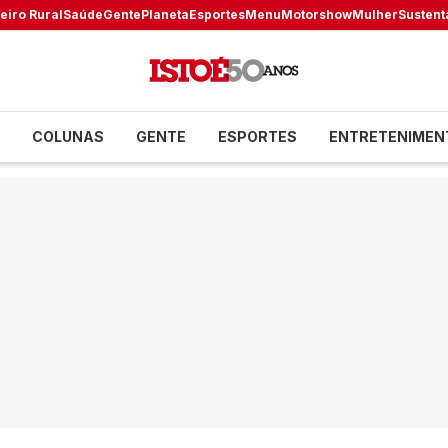
eiro Rural
Saúde
Gente
Planeta
Esportes
Menu
Motorshow
Mulher
Sustent
COLUNAS
GENTE
ESPORTES
ENTRETENIMEN