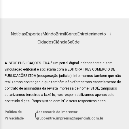
Notícias
Esportes
Mundo
Brasil
Gente
Entretenimento
Cidades
Ciência
Saúde
A ISTOÉ PUBLICAÇÕES LTDA é um portal digital independente e sem
vinculação editorial e societária com a EDITORA TRES COMÉRCIO DE
PUBLICACÕES LTDA (recuperação judicial). Informamos também que não
realizamos cobranças e que também não oferecemos cancelamento do
contrato de assinatura da revista impressa de nome ISTOÉ, tampouco
autorizamos terceiros a fazê-lo, nos responsabilizamos apenas pelo
conteúdo digital “https://istoe.com.br” e seus respectivos sites.
Política de
Assessoria de imprensa:
|
Privacidade
grupoentre.imprensa@agenciafr.com.br