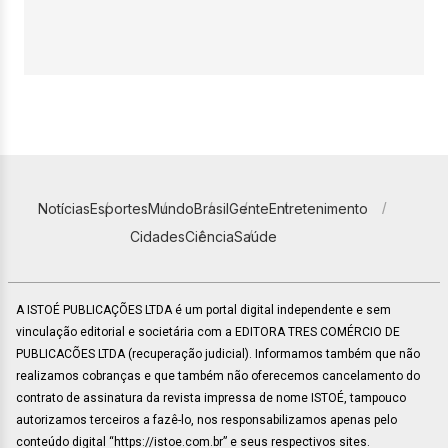
Notícias
Esportes
Mundo
Brasil
Gente
Entretenimento
Cidades
Ciência
Saúde
A ISTOÉ PUBLICAÇÕES LTDA é um portal digital independente e sem
vinculação editorial e societária com a EDITORA TRES COMÉRCIO DE
PUBLICACÕES LTDA (recuperação judicial). Informamos também que não
realizamos cobranças e que também não oferecemos cancelamento do
contrato de assinatura da revista impressa de nome ISTOÉ, tampouco
autorizamos terceiros a fazê-lo, nos responsabilizamos apenas pelo
conteúdo digital “https://istoe.com.br” e seus respectivos sites.