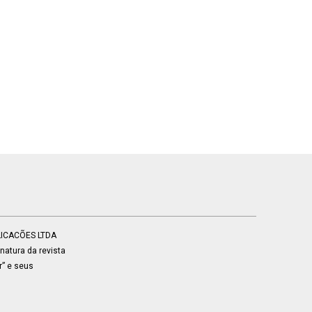
BLICACÕES LTDA
atura da revista
r” e seus