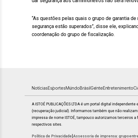
dar segurança aos caminhoneiros não será renova
“As questões pelas quais o grupo de garantia de
segurança estão superados”, disse ele, explicand
coordenação do grupo de fiscalização.
Notícias
Esportes
Mundo
Brasil
Gente
Entretenimento
C
A ISTOÉ PUBLICAÇÕES LTDA é um portal digital independente
(recuperação judicial). Informamos também que não realiza
impressa de nome ISTOÉ, tampouco autorizamos terceiros a fa
respectivos sites.
|
Política de Privacidade
Assessoria de imprensa: grupoentr