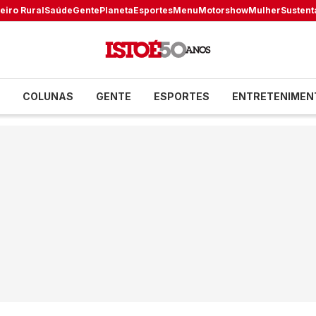
eiro Rural
Saúde
Gente
Planeta
Esportes
Menu
Motorshow
Mulher
Sustent
COLUNAS
GENTE
ESPORTES
ENTRETENIMEN