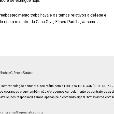
do e se extingue hoje.
 reabastecimento trabalhava e os temas relativos à defesa e
o que o ministro da Casa Civil, Eliseu Padilha, assume a
idades
Ciência
Saúde
 e sem vinculação editorial e societária com a EDITORA TRES COMÉRCIO DE PU
mos cobranças e que também não oferecemos cancelamento do contrato de assin
zê-lo, nos responsabilizamos apenas pelo conteúdo digital “https://istoe.com.b
e.imprensa@agenciafr.com.br