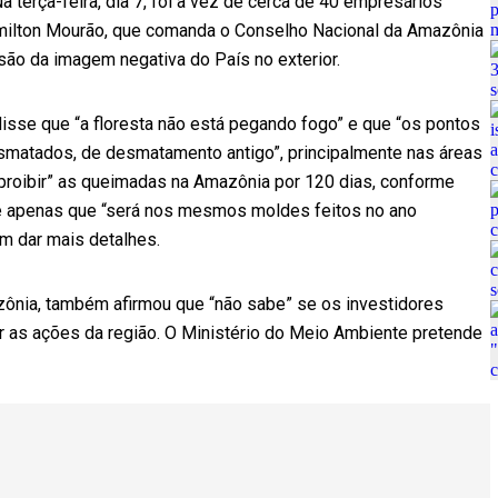
 terça-feira, dia 7, foi a vez de cerca de 40 empresários
Hamilton Mourão, que comanda o Conselho Nacional da Amazônia
ão da imagem negativa do País no exterior.
isse que “a floresta não está pegando fogo” e que “os pontos
smatados, de desmatamento antigo”, principalmente nas áreas
“proibir” as queimadas na Amazônia por 120 dias, conforme
se apenas que “será nos mesmos moldes feitos no ano
 dar mais detalhes.
zônia, também afirmou que “não sabe” se os investidores
iar as ações da região. O Ministério do Meio Ambiente pretende