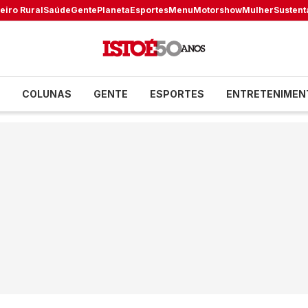
eiro Rural
Saúde
Gente
Planeta
Esportes
Menu
Motorshow
Mulher
Sustent
COLUNAS
GENTE
ESPORTES
ENTRETENIMEN