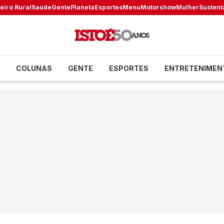
eiro Rural
Saúde
Gente
Planeta
Esportes
Menu
Motorshow
Mulher
Sustent
COLUNAS
GENTE
ESPORTES
ENTRETENIMEN