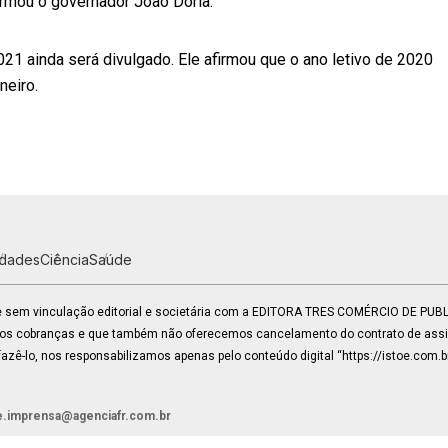
rmou o governador João Doria.
21 ainda será divulgado. Ele afirmou que o ano letivo de 2020
neiro.
idades
Ciência
Saúde
 e sem vinculação editorial e societária com a EDITORA TRES COMÉRCIO DE PU
mos cobranças e que também não oferecemos cancelamento do contrato de assin
zê-lo, nos responsabilizamos apenas pelo conteúdo digital “https://istoe.com.b
e.imprensa@agenciafr.com.br