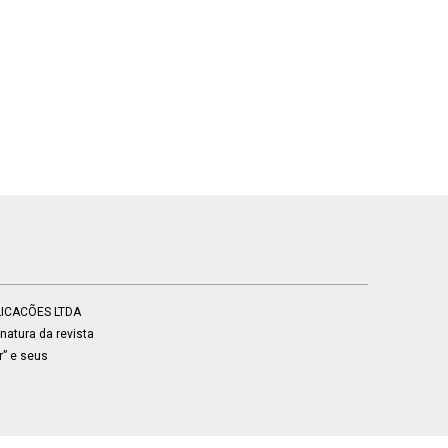
BLICACÕES LTDA
atura da revista
r” e seus