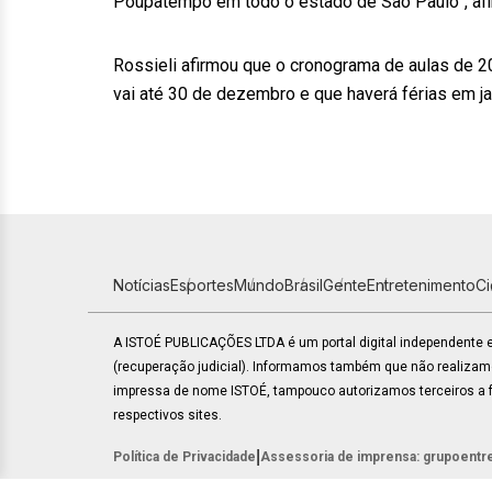
Poupatempo em todo o estado de São Paulo”, afi
Rossieli afirmou que o cronograma de aulas de 20
vai até 30 de dezembro e que haverá férias em ja
Notícias
Esportes
Mundo
Brasil
Gente
Entretenimento
C
A ISTOÉ PUBLICAÇÕES LTDA é um portal digital independente
(recuperação judicial). Informamos também que não realiza
impressa de nome ISTOÉ, tampouco autorizamos terceiros a fa
respectivos sites.
|
Política de Privacidade
Assessoria de imprensa: grupoentr