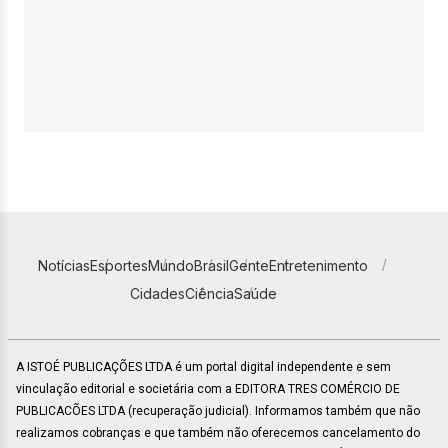
Notícias
Esportes
Mundo
Brasil
Gente
Entretenimento
Cidades
Ciência
Saúde
A ISTOÉ PUBLICAÇÕES LTDA é um portal digital independente e sem
vinculação editorial e societária com a EDITORA TRES COMÉRCIO DE
PUBLICACÕES LTDA (recuperação judicial). Informamos também que não
realizamos cobranças e que também não oferecemos cancelamento do