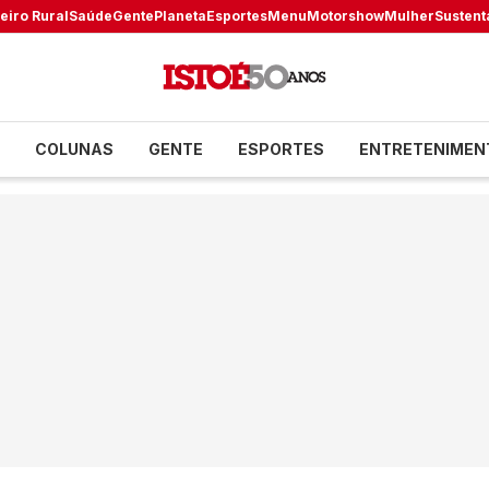
eiro Rural
Saúde
Gente
Planeta
Esportes
Menu
Motorshow
Mulher
Sustent
COLUNAS
GENTE
ESPORTES
ENTRETENIMEN