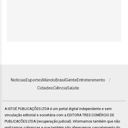
Notícias
Esportes
Mundo
Brasil
Gente
Entretenimento
Cidades
Ciência
Saúde
A ISTOÉ PUBLICAÇÕES LTDA é um portal digital independente e sem
vinculação editorial e societária com a EDITORA TRES COMÉRCIO DE
PUBLICACÕES LTDA (recuperação judicial). Informamos também que não
realizamos cobranças e que também não oferecemos cancelamento do