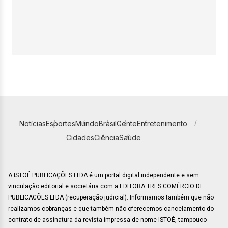
Notícias
Esportes
Mundo
Brasil
Gente
Entretenimento
Cidades
Ciência
Saúde
A ISTOÉ PUBLICAÇÕES LTDA é um portal digital independente e sem
vinculação editorial e societária com a EDITORA TRES COMÉRCIO DE
PUBLICACÕES LTDA (recuperação judicial). Informamos também que não
realizamos cobranças e que também não oferecemos cancelamento do
contrato de assinatura da revista impressa de nome ISTOÉ, tampouco