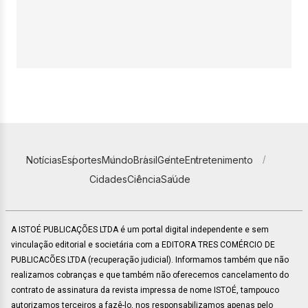
Notícias
Esportes
Mundo
Brasil
Gente
Entretenimento
Cidades
Ciência
Saúde
A ISTOÉ PUBLICAÇÕES LTDA é um portal digital independente e sem
vinculação editorial e societária com a EDITORA TRES COMÉRCIO DE
PUBLICACÕES LTDA (recuperação judicial). Informamos também que não
realizamos cobranças e que também não oferecemos cancelamento do
contrato de assinatura da revista impressa de nome ISTOÉ, tampouco
autorizamos terceiros a fazê-lo, nos responsabilizamos apenas pelo