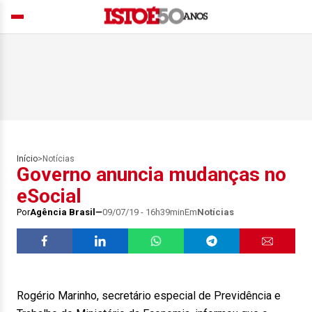
Início
>
Notícias
Governo anuncia mudanças no
eSocial
Por
Agência Brasil
09/07/19 - 16h39min
Em
Notícias
Rogério Marinho, secretário especial de Previdência e