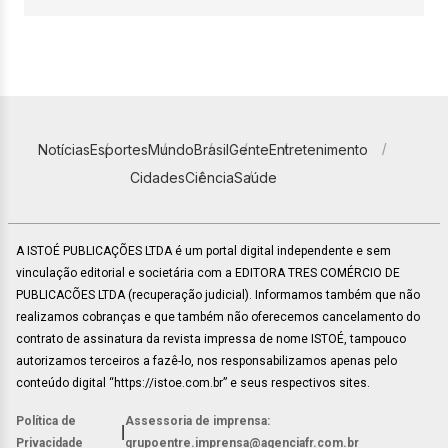
Notícias
Esportes
Mundo
Brasil
Gente
Entretenimento
Cidades
Ciência
Saúde
A ISTOÉ PUBLICAÇÕES LTDA é um portal digital independente e sem
vinculação editorial e societária com a EDITORA TRES COMÉRCIO DE
PUBLICACÕES LTDA (recuperação judicial). Informamos também que não
realizamos cobranças e que também não oferecemos cancelamento do
contrato de assinatura da revista impressa de nome ISTOÉ, tampouco
autorizamos terceiros a fazê-lo, nos responsabilizamos apenas pelo
conteúdo digital “https://istoe.com.br” e seus respectivos sites.
Política de
Assessoria de imprensa:
|
Privacidade
grupoentre.imprensa@agenciafr.com.br