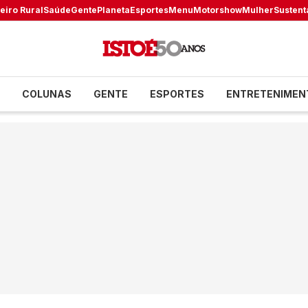
eiro Rural
Saúde
Gente
Planeta
Esportes
Menu
Motorshow
Mulher
Sustent
COLUNAS
GENTE
ESPORTES
ENTRETENIMEN