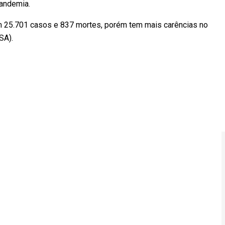
 pandemia.
m 25.701 casos e 837 mortes, porém tem mais carências no
ANSA).