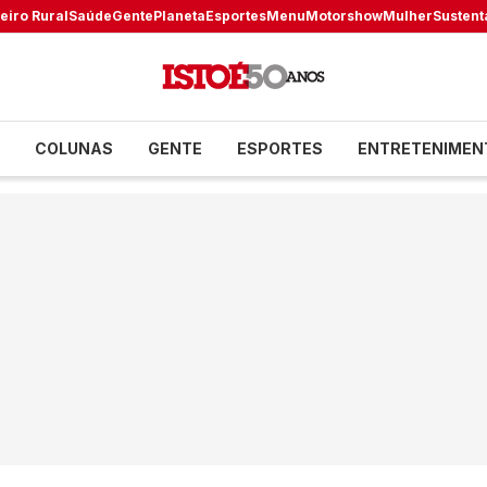
eiro Rural
Saúde
Gente
Planeta
Esportes
Menu
Motorshow
Mulher
Sustent
COLUNAS
GENTE
ESPORTES
ENTRETENIMEN