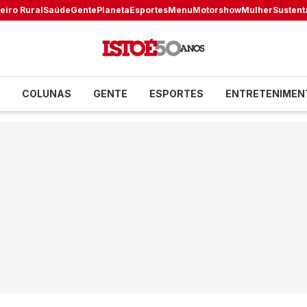
eiro Rural
Saúde
Gente
Planeta
Esportes
Menu
Motorshow
Mulher
Sustent
COLUNAS
GENTE
ESPORTES
ENTRETENIMEN