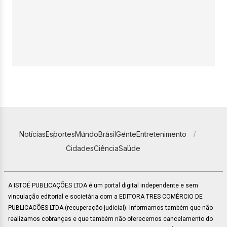
Notícias
Esportes
Mundo
Brasil
Gente
Entretenimento
Cidades
Ciência
Saúde
A ISTOÉ PUBLICAÇÕES LTDA é um portal digital independente e sem
vinculação editorial e societária com a EDITORA TRES COMÉRCIO DE
PUBLICACÕES LTDA (recuperação judicial). Informamos também que não
realizamos cobranças e que também não oferecemos cancelamento do