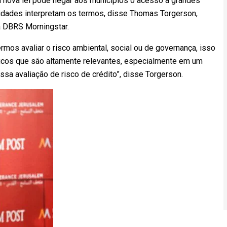
 nova lei pode negar aos municípios o acesso a grandes
ridades interpretam os termos, disse Thomas Torgerson,
a DBRS Morningstar.
rmos avaliar o risco ambiental, social ou de governança, isso
ticos que são altamente relevantes, especialmente em um
sa avaliação de risco de crédito”, disse Torgerson.