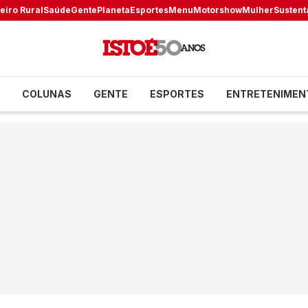
eiro Rural
Saúde
Gente
Planeta
Esportes
Menu
Motorshow
Mulher
Sustent
COLUNAS
GENTE
ESPORTES
ENTRETENIMEN