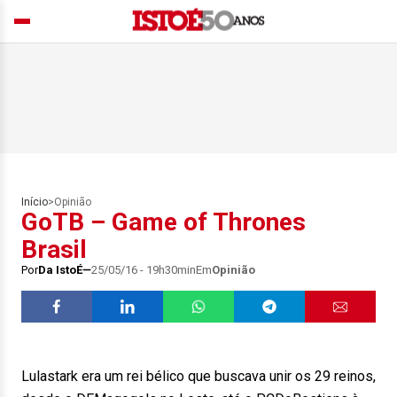
Início
>
Opinião
GoTB – Game of Thrones
Brasil
Por
Da IstoÉ
25/05/16 - 19h30min
Em
Opinião
Lulastark era um rei bélico que buscava unir os 29 reinos,