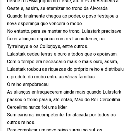
desde o DEMagogols no Leste, até o PCDoBestiens à
Oeste e, assim, se eternizar no trono da Alvorada.
Quando finalmente chegou ao poder, o povo festejou a
nova esperança que vencera o medo.
No entanto, para se manter no trono, Lulastark precisava
fazer alianças espúrias com os Lannistemer, os
Tyrrelneys e os Collorjoys, entre outros.
Lulastark cedeu terras e ouro a todos que o apoiavam.
Com o tempo era necessário mais e mais ouro, assim,
Lulastark roubou as riquezas do próprio reino e distribuiu
o produto do roubo entre as várias famílias.
O reino empobreceu.
As alianças enfraqueceram ainda mais quando Lulastark
passou o trono para a, até então, Mão do Rei: Cerceilma.
Cerceilma nunca foi uma líder.
Sem carisma, incompetente, foi atacada por todos os
outros reinos.
Para complicar, um novo reino surgiu no sul, os