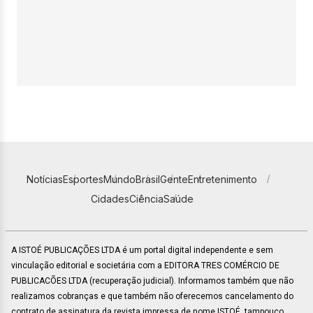
Notícias
Esportes
Mundo
Brasil
Gente
Entretenimento
Cidades
Ciência
Saúde
A ISTOÉ PUBLICAÇÕES LTDA é um portal digital independente e sem
vinculação editorial e societária com a EDITORA TRES COMÉRCIO DE
PUBLICACÕES LTDA (recuperação judicial). Informamos também que não
realizamos cobranças e que também não oferecemos cancelamento do
contrato de assinatura da revista impressa de nome ISTOÉ, tampouco