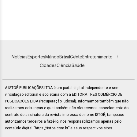
Notícias
Esportes
Mundo
Brasil
Gente
Entretenimento
Cidades
Ciência
Saúde
A ISTOÉ PUBLICAÇÕES LTDA é um portal digital independente e sem
vinculação editorial e societária com a EDITORA TRES COMÉRCIO DE
PUBLICACÕES LTDA (recuperação judicial). Informamos também que não
realizamos cobranças e que também não oferecemos cancelamento do
contrato de assinatura da revista impressa de nome ISTOÉ, tampouco
autorizamos terceiros a fazê-lo, nos responsabilizamos apenas pelo
conteúdo digital “https://istoe.com.br” e seus respectivos sites.