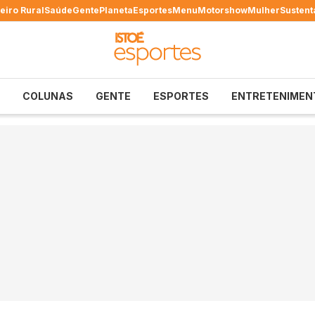
eiro Rural
Saúde
Gente
Planeta
Esportes
Menu
Motorshow
Mulher
Sustent
COLUNAS
GENTE
ESPORTES
ENTRETENIMEN