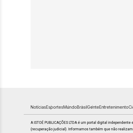
Notícias
Esportes
Mundo
Brasil
Gente
Entretenimento
C
A ISTOÉ PUBLICAÇÕES LTDA é um portal digital independente
(recuperação judicial). Informamos também que não realiza