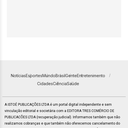
Notícias
Esportes
Mundo
Brasil
Gente
Entretenimento
Cidades
Ciência
Saúde
A ISTOÉ PUBLICAÇÕES LTDA é um portal digital independente e sem
vinculação editorial e societária com a EDITORA TRES COMÉRCIO DE
PUBLICACÕES LTDA (recuperação judicial). Informamos também que não
realizamos cobranças e que também não oferecemos cancelamento do