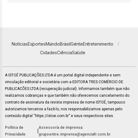
Notícias
Esportes
Mundo
Brasil
Gente
Entretenimento
Cidades
Ciência
Saúde
A ISTOÉ PUBLICAÇÕES LTDA é um portal digital independente e sem
vinculação editorial e societária com a EDITORA TRES COMÉRCIO DE
PUBLICACÕES LTDA (recuperação judicial). Informamos também que não
realizamos cobranças e que também não oferecemos cancelamento do
contrato de assinatura da revista impressa de nome ISTOÉ, tampouco
autorizamos terceiros a fazê-lo, nos responsabilizamos apenas pelo
conteúdo digital “https://istoe.com.br” e seus respectivos sites.
Política de
Assessoria de imprensa:
|
Privacidade
grupoentre.imprensa@agenciafr.com.br