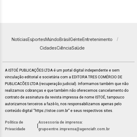
Notícias
Esportes
Mundo
Brasil
Gente
Entretenimento
Cidades
Ciência
Saúde
A ISTOÉ PUBLICAÇÕES LTDA é um portal digital independente e sem
vinculação editorial e societária com a EDITORA TRES COMÉRCIO DE
PUBLICACÕES LTDA (recuperação judicial). Informamos também que não
realizamos cobranças e que também não oferecemos cancelamento do
contrato de assinatura da revista impressa de nome ISTOÉ, tampouco
autorizamos terceiros a fazê-lo, nos responsabilizamos apenas pelo
conteúdo digital “https://istoe.com.br” e seus respectivos sites.
Política de
Assessoria de imprensa:
|
Privacidade
grupoentre.imprensa@agenciafr.com.br