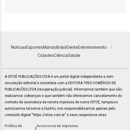
Notícias
Esportes
Mundo
Brasil
Gente
Entretenimento
Cidades
Ciência
Saúde
A ISTOÉ PUBLICAÇÕES LTDA é um portal digital independente e sem
vinculação editorial e societária com a EDITORA TRES COMÉRCIO DE
PUBLICACÕES LTDA (recuperação judicial). Informamos também que não
realizamos cobranças e que também não oferecemos cancelamento do
contrato de assinatura da revista impressa de nome ISTOÉ, tampouco
autorizamos terceiros a fazê-lo, nos responsabilizamos apenas pelo
conteúdo digital “https://istoe.com.br” e seus respectivos sites.
Política de
Assessoria de imprensa:
|