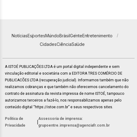
Notícias
Esportes
Mundo
Brasil
Gente
Entretenimento
Cidades
Ciência
Saúde
A ISTOÉ PUBLICAÇÕES LTDA é um portal digital independente e sem
vinculação editorial e societária com a EDITORA TRES COMÉRCIO DE
PUBLICACÕES LTDA (recuperação judicial). Informamos também que não
realizamos cobranças e que também não oferecemos cancelamento do
contrato de assinatura da revista impressa de nome ISTOÉ, tampouco
autorizamos terceiros a fazê-lo, nos responsabilizamos apenas pelo
conteúdo digital “https://istoe.com.br” e seus respectivos sites.
Política de
Assessoria de imprensa:
|
Privacidade
grupoentre.imprensa@agenciafr.com.br