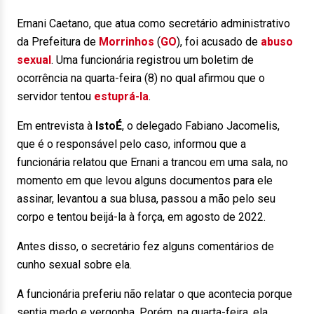
Ernani Caetano, que atua como secretário administrativo
da Prefeitura de
Morrinhos
(
GO
), foi acusado de
abuso
sexual
. Uma funcionária registrou um boletim de
ocorrência na quarta-feira (8) no qual afirmou que o
servidor tentou
estuprá-la
.
Em entrevista à
IstoÉ
, o delegado Fabiano Jacomelis,
que é o responsável pelo caso, informou que a
funcionária relatou que Ernani a trancou em uma sala, no
momento em que levou alguns documentos para ele
assinar, levantou a sua blusa, passou a mão pelo seu
corpo e tentou beijá-la à força, em agosto de 2022.
Antes disso, o secretário fez alguns comentários de
cunho sexual sobre ela.
A funcionária preferiu não relatar o que acontecia porque
sentia medo e vergonha. Porém, na quarta-feira, ela